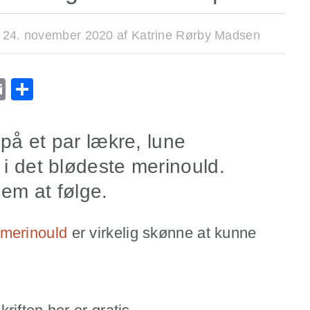
:
24. november 2020
af
Katrine Rørby Madsen
r
ge
l
utlook.com
Email
Share
 på et par lækre, lune
i det blødeste merinould.
nem at følge.
merinould
er virkelig skønne at kunne