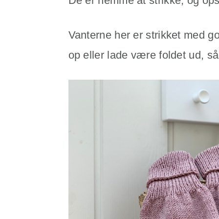
De er nemme at strikke, og opsk
Vanterne her er strikket med g
op eller lade være foldet ud, 