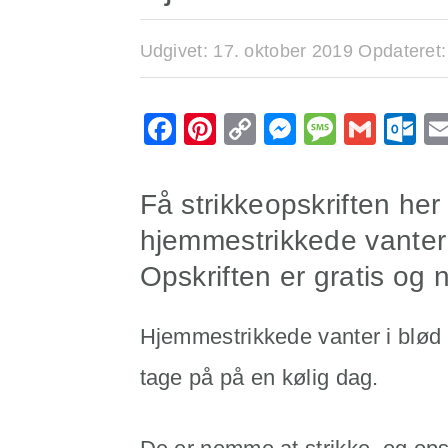
Udgivet:
17. oktober 2019
Opdateret
Facebook
Pinterest
Copy
Messenge
Messa
Gmai
O
Link
Få strikkeopskriften her
hjemmestrikkede vanter 
Opskriften er gratis og 
Hjemmestrikkede vanter i blød
tage på på en kølig dag.