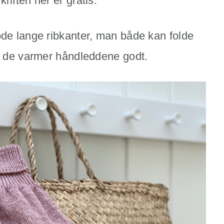
riften her er gratis.
ode lange ribkanter, man både kan folde
så de varmer håndleddene godt.