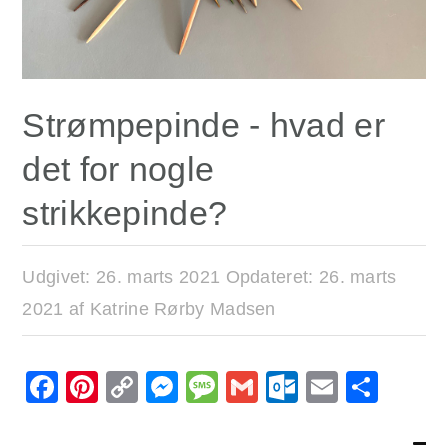
Strømpepinde - hvad er
det for nogle
strikkepinde?
Udgivet:
26. marts 2021
Opdateret:
26. marts
2021
af
Katrine Rørby Madsen
Facebook
Pinterest
Copy
Messenger
Message
Gmail
Outlook.
Email
Sha
Link