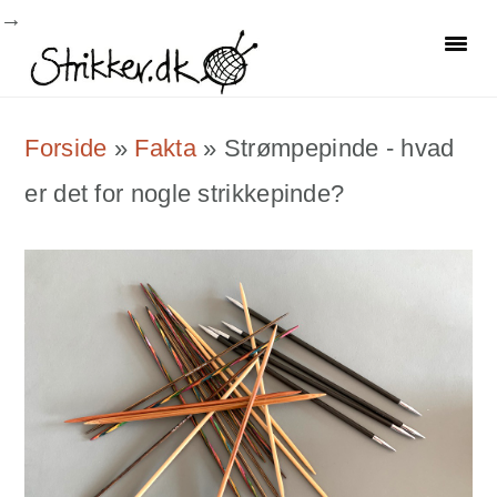
Skip
Skip
Skip
to
to
to
primary
main
primary
Forside
»
Fakta
»
Strømpepinde - hvad
navigation
content
sidebar
er det for nogle strikkepinde?