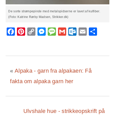
De sorte strømpepinde med metalspidserne er lavet af kulfiber.
(Foto: Katrine Rørby Madsen, Strikker.dk)
Facebook
Pinterest
Copy
Messenger
Message
Gmail
Outlook.
Email
Sha
Link
«
Alpaka - garn fra alpakaen: Få
fakta om alpaka garn her
Ulvshale hue - strikkeopskrift på