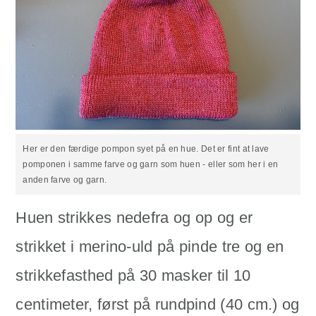
Her er den færdige pompon syet på en hue. Det er fint at lave
pomponen i samme farve og garn som huen - eller som her i en
anden farve og garn.
Huen strikkes nedefra og op og er
strikket i merino-uld på pinde tre og en
strikkefasthed på 30 masker til 10
centimeter, først på rundpind (40 cm.) og