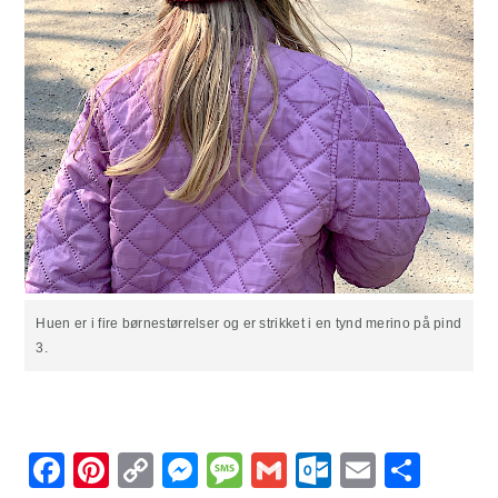
Huen er i fire børnestørrelser og er strikket i en tynd merino på pind
3.
Facebook
Pinterest
Copy
Messenger
Message
Gmail
Outlook.
Email
Sha