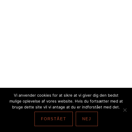
Vi anvender cookies for at sikre at vi giver dig den bedst
mulige oplevelse af vores website. Hvis du fortsætter med at
bruge dette site vil vi antage at du er indforstået med det.
NYESTE INDLÆG
FORSTÅET
NEJ
Viggas Halsedisse med mohair Junior - strikkeopskrift til
børn