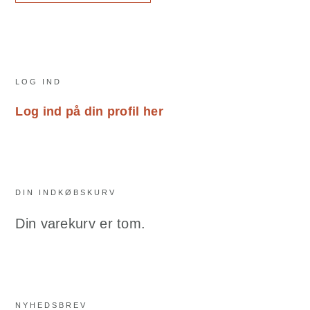
Primary
LOG IND
Sidebar
Log ind på din profil her
DIN INDKØBSKURV
Din varekurv er tom.
NYHEDSBREV