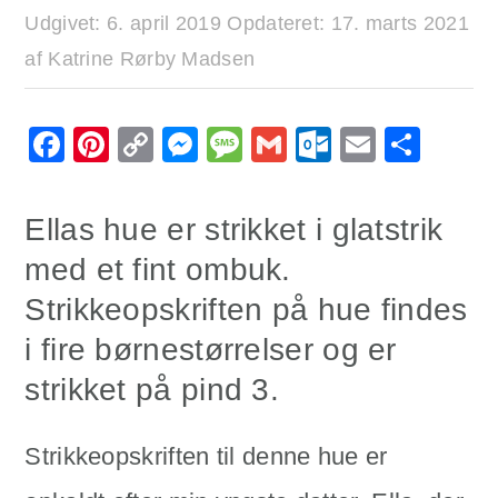
Udgivet:
6. april 2019
Opdateret:
17. marts 2021
af
Katrine Rørby Madsen
Facebook
Pinterest
Copy
Messenger
Message
Gmail
Outlook.
Email
Sha
Link
Ellas hue er strikket i glatstrik
med et fint ombuk.
Strikkeopskriften på hue findes
i fire børnestørrelser og er
strikket på pind 3.
Strikkeopskriften til denne hue er