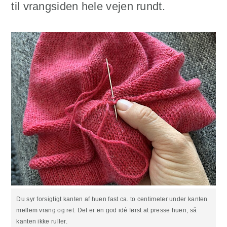
til vrangsiden hele vejen rundt.
Du syr forsigtigt kanten af huen fast ca. to centimeter under kanten
mellem vrang og ret. Det er en god idé først at presse huen, så
kanten ikke ruller.