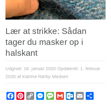
Lær at strikke: Sådan
tager du masker op i
halskant
Udgivet:
18. januar 2020
Opdateret:
1. februar
2020
af
Katrine Rørby Madsen
Facebook
Pinterest
Copy
Messenger
Message
Gmail
Outlook.
Email
Sha
Link