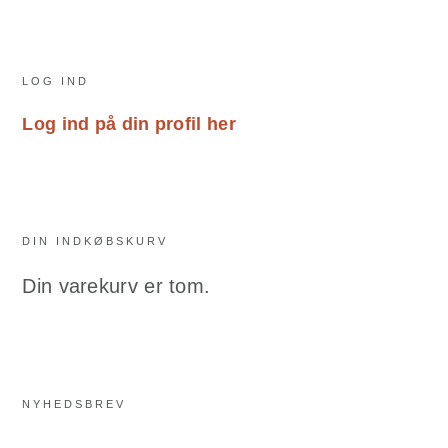
Primary
LOG IND
Sidebar
Log ind på din profil her
DIN INDKØBSKURV
Din varekurv er tom.
NYHEDSBREV