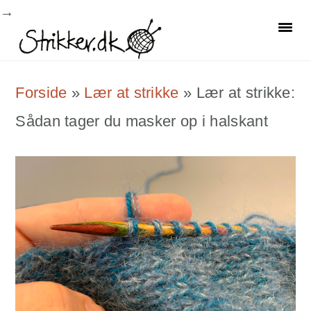
Skip
Skip
Skip
to
to
to
primary
main
primary
Forside
»
Lær at strikke
»
Lær at strikke:
navigation
content
sidebar
Sådan tager du masker op i halskant