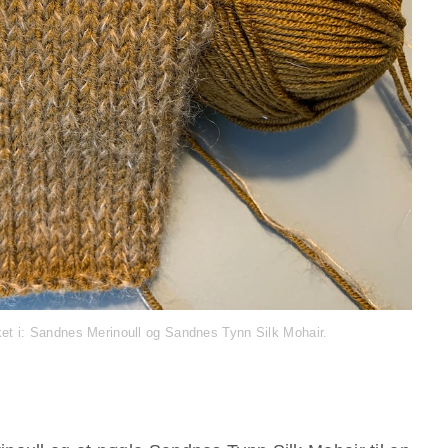
kket i: Sandnes Merinoull og Sandnes Tynn Silk Mohair.