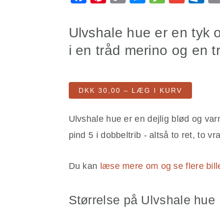
Link
Ulvshale hue er en tyk o
i en tråd merino og en t
DKK 30,00 – LÆG I KURV
Ulvshale hue er en dejlig blød og var
pind 5 i dobbeltrib - altså to ret, to vr
Du kan
læse mere om og se flere bill
Størrelse på Ulvshale hue