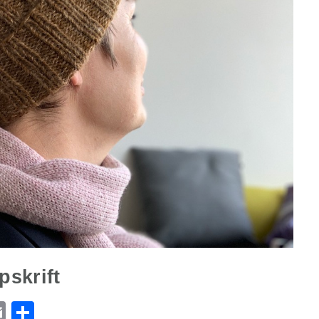
pskrift
r
ge
l
utlook.com
Email
Share