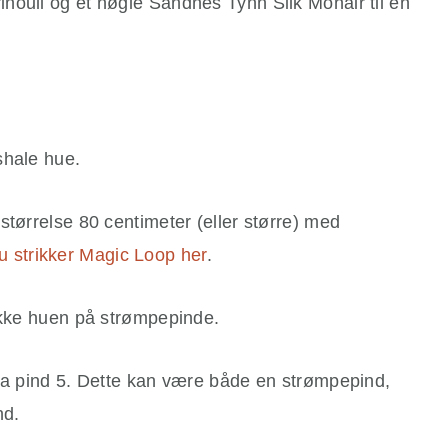
noull og et nøgle Sandnes Tynn Silk Mohair til en
vshale hue.
størrelse 80 centimeter (eller større) med
u strikker Magic Loop her
.
rikke huen på strømpepinde.
tra pind 5. Dette kan være både en strømpepind,
nd.