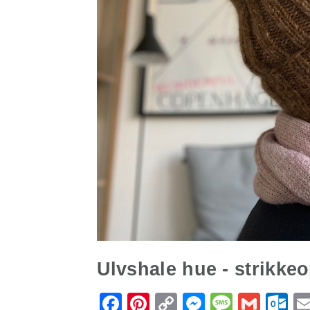
Ulvshale hue - strikkeo
Facebook
Pinterest
Copy
Messenge
Messa
Gmai
O