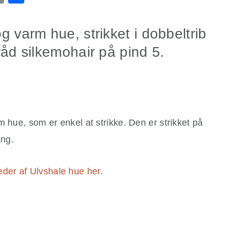
g varm hue, strikket i dobbeltrib
råd silkemohair på pind 5.
m hue, som er enkel at strikke. Den er strikket på
ang.
eder af Ulvshale hue her
.