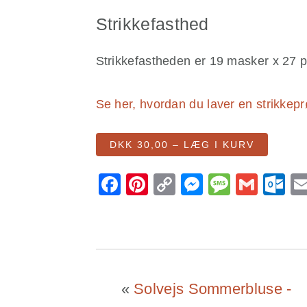
Strikkefasthed
Strikkefastheden er 19 masker x 27 pin
Se her, hvordan du laver en strikkep
DKK 30,00 – LÆG I KURV
Facebook
Pinterest
Copy
Messenge
Messa
Gmai
O
Link
«
Solvejs Sommerbluse -