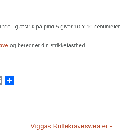
de i glatstrik på pind 5 giver 10 x 10 centimeter.
røve
og beregner din strikkefasthed.
r
ge
l
utlook.com
Email
Share
Viggas Rullekravesweater -