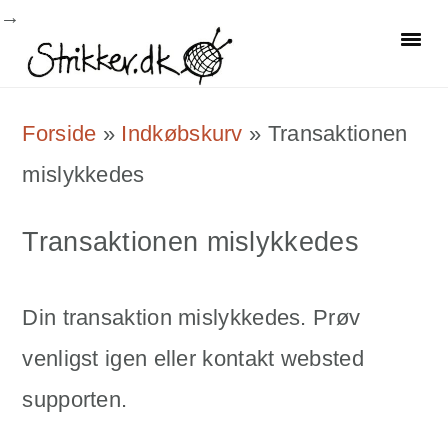
Skip
Skip
Skip
to
to
to
primary
main
primary
Forside
»
Indkøbskurv
»
Transaktionen
navigation
content
sidebar
mislykkedes
Transaktionen mislykkedes
Din transaktion mislykkedes. Prøv
venligst igen eller kontakt websted
supporten.