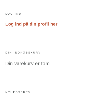
Primary
LOG IND
Sidebar
Log ind på din profil her
DIN INDKØBSKURV
Din varekurv er tom.
NYHEDSBREV