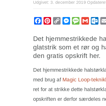
Udgivet:
3. december 2019
Opdatere
Facebook
Pinterest
Copy
Messenge
Messa
Gmai
O
Link
Det hjemmestrikkede hals
glatstrik som et rør og h
den gratis opskrift her.
Det hjemmestrikkede halstørklæd
med brug af
Magic Loop-tekni
ret for at strikke dette halstø
opskriften er derfor særdeles 