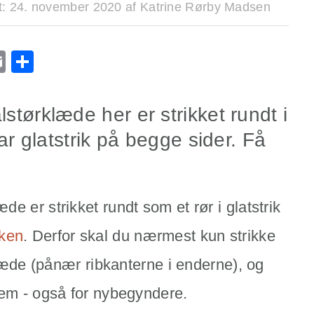
t:
24. november 2020
af
Katrine Rørby Madsen
r
ge
l
utlook.com
Email
Share
tørklæde her er strikket rundt i
ar glatstrik på begge sider. Få
e er strikket rundt som et rør i glatstrik
kken
. Derfor skal du nærmest kun strikke
rklæde (pånær ribkanterne i enderne), og
nem - også for nybegyndere.