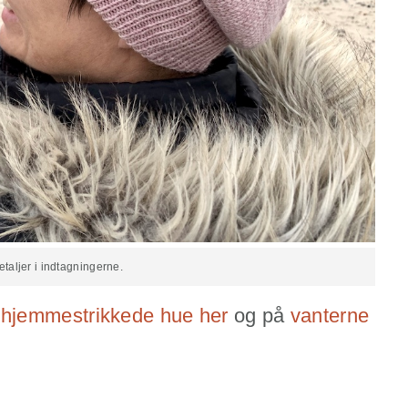
aljer i indtagningerne.
 hjemmestrikkede hue her
og på
vanterne