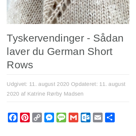
Tyskervendinger - Sådan
laver du German Short
Rows
Udgivet:
11. august 2020
Opdateret:
11. august
2020
af
Katrine Rørby Madsen
Facebook
Pinterest
Copy
Messenger
Message
Gmail
Outlook.
Email
Sha
Link