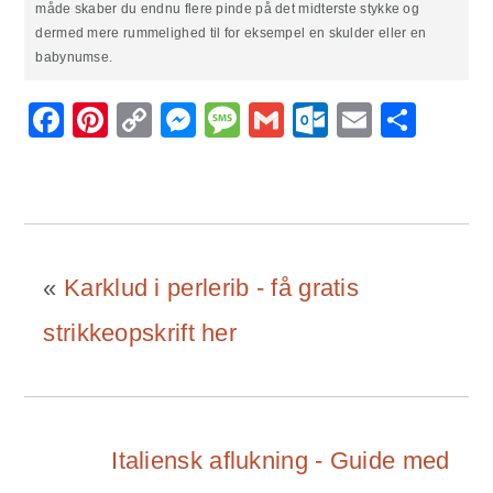
måde skaber du endnu flere pinde på det midterste stykke og
dermed mere rummelighed til for eksempel en skulder eller en
babynumse.
Facebook
Pinterest
Copy
Messenger
Message
Gmail
Outlook.
Email
Sha
Link
«
Karklud i perlerib - få gratis
strikkeopskrift her
Italiensk aflukning - Guide med