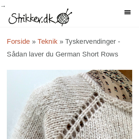
Skip
Skip
Skip
to
to
to
primary
main
primary
Forside
»
Teknik
»
Tyskervendinger -
navigation
content
sidebar
Sådan laver du German Short Rows