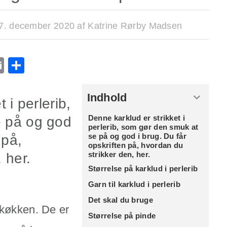
7. december 2020
af
Katrine Rørby Madsen
r
ge
l
utlook.com
Email
Share
Indhold
 i perlerib,
Denne karklud er strikket i
e på og god
perlerib, som gør den smuk at
se på og god i brug. Du får
 på,
opskriften på, hvordan du
strikker den, her.
 her.
Størrelse på karklud i perlerib
Garn til karklud i perlerib
Det skal du bruge
 køkken. De er
Størrelse på pinde