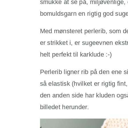
smukke at se på, miljøvenlige,
bomuldsgarn en rigtig god sug
Med mønsteret perlerib, som d
er strikket i, er sugeevnen ekst
helt perfekt til karklude :-)
Perlerib ligner rib på den ene s
så elastisk (hvilket er rigtig fi
den anden side har kluden også
billedet herunder.