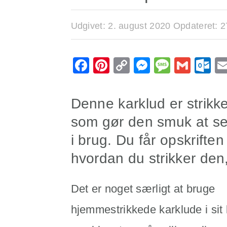
Udgivet:
2. august 2020
Opdateret:
2
Facebook
Pinterest
Copy
Messenge
Messa
Gmai
O
Link
Denne karklud er strikket
som gør den smuk at s
i brug. Du får opskriften
hvordan du strikker den,
Det er noget særligt at bruge
hjemmestrikkede karklude i sit