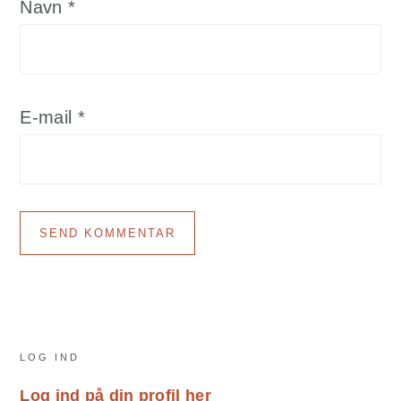
Navn
*
E-mail
*
Primary
LOG IND
Sidebar
Log ind på din profil her