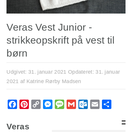
Veras Vest Junior -
strikkeopskrift på vest til
børn
Udgivet:
31. januar 2021
Opdateret:
31. januar
2021
af
Katrine Rørby Madsen
Facebook
Pinterest
Copy
Messenger
Message
Gmail
Outlook.
Email
Sha
Link
Veras