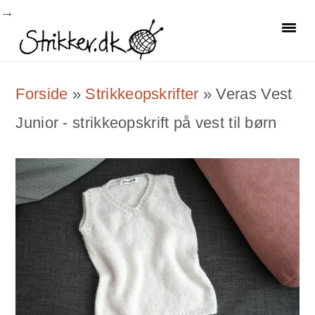
Skip
Skip
Skip
to
to
to
primary
main
primary
Forside
»
Strikkeopskrifter
»
Veras Vest
navigation
content
sidebar
Junior - strikkeopskrift på vest til børn