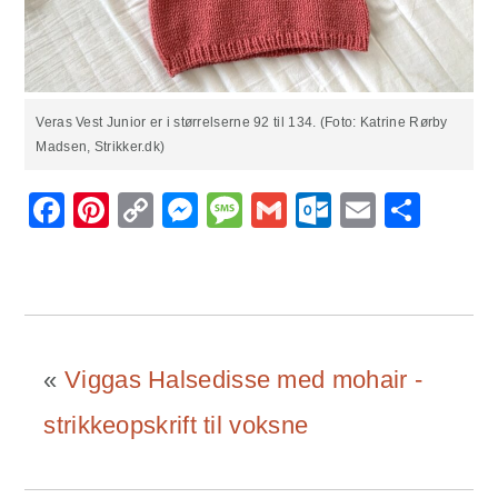
Veras Vest Junior er i størrelserne 92 til 134. (Foto: Katrine Rørby
Madsen, Strikker.dk)
Facebook
Pinterest
Copy
Messenger
Message
Gmail
Outlook.
Email
Sha
Link
«
Viggas Halsedisse med mohair -
strikkeopskrift til voksne