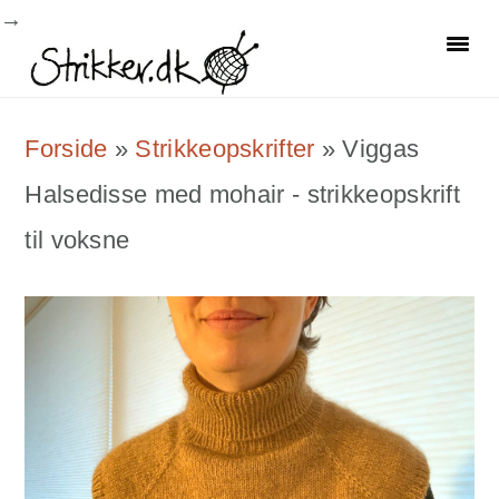
Skip
Skip
Skip
to
to
to
primary
main
primary
Forside
»
Strikkeopskrifter
»
Viggas
navigation
content
sidebar
Halsedisse med mohair - strikkeopskrift
til voksne