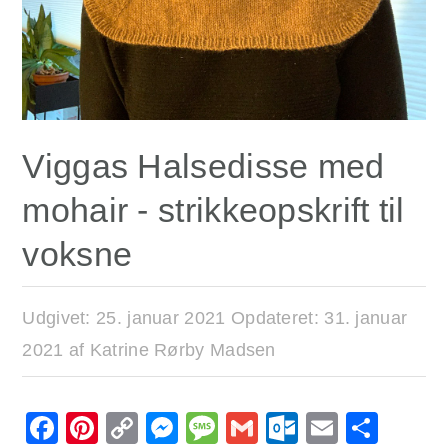
Viggas Halsedisse med
mohair - strikkeopskrift til
voksne
Udgivet:
25. januar 2021
Opdateret:
31. januar
2021
af
Katrine Rørby Madsen
Facebook
Pinterest
Copy
Messenger
Message
Gmail
Outlook.
Email
Sha