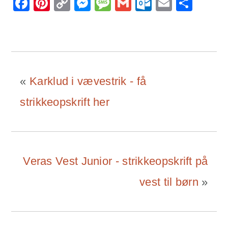
Facebook
Pinterest
Copy
Messenger
Message
Gmail
Outlook.
Email
Sha
Link
«
Karklud i vævestrik - få
strikkeopskrift her
Veras Vest Junior - strikkeopskrift på
vest til børn
»