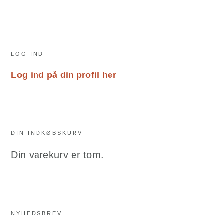
Primary
LOG IND
Sidebar
Log ind på din profil her
DIN INDKØBSKURV
Din varekurv er tom.
NYHEDSBREV