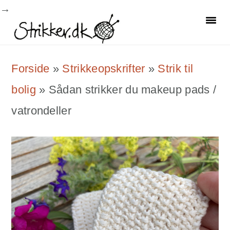
Skip
Skip
Skip
to
to
to
primary
main
primary
Forside
»
Strikkeopskrifter
»
Strik til
navigation
content
sidebar
bolig
»
Sådan strikker du makeup pads /
vatrondeller