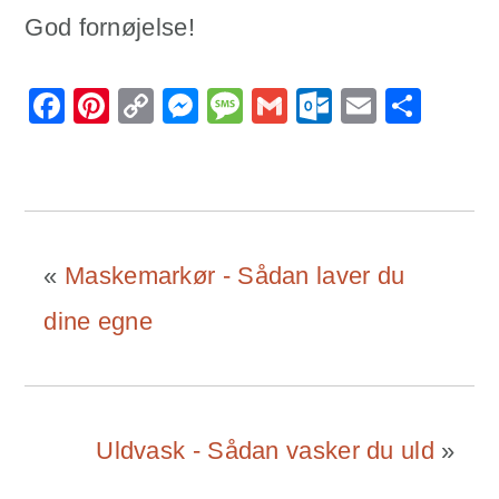
God fornøjelse!
Facebook
Pinterest
Copy
Messenger
Message
Gmail
Outlook.
Email
Sha
Link
«
Maskemarkør - Sådan laver du
dine egne
Uldvask - Sådan vasker du uld
»